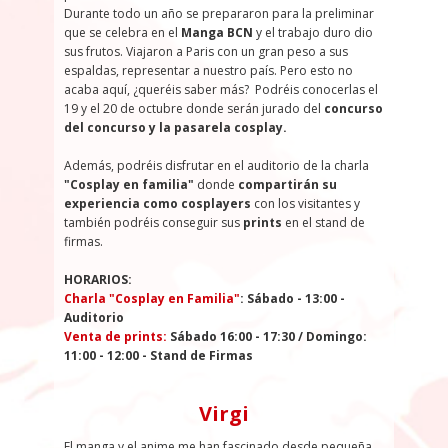
Durante todo un año se prepararon para la preliminar
que se celebra en el
Manga BCN
y el trabajo duro dio
sus frutos. Viajaron a Paris con un gran peso a sus
espaldas, representar a nuestro país. Pero esto no
acaba aquí, ¿queréis saber más?
Podréis conocerlas el
19 y el 20 de octubre donde serán jurado del
concurso
del concurso y la pasarela cosplay.
Además, podréis disfrutar en el auditorio de la charla
"Cosplay en familia"
donde
compartirán su
experiencia como cosplayers
con los visitantes y
también podréis conseguir sus
prints
en el stand de
firmas.
HORARIOS:
Charla "Cosplay en Familia"
: Sábado - 13:00 -
Auditorio
Venta de prints:
Sábado 16:00 - 17:30 / Domingo:
11:00 - 12:00 - Stand de Firmas
Virgi
El manga y el anime me han fascinado desde pequeña,