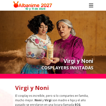
Virgi y Noni
COSPLAYERS INVITADAS
Virgi y Noni
El cosplay es increíble, pero si lo compartes en familia,
mucho mejor.
Noni
y
Virgi
son madre e hija y el año
pasado se enrolaron en una locura llamada
ECG
.