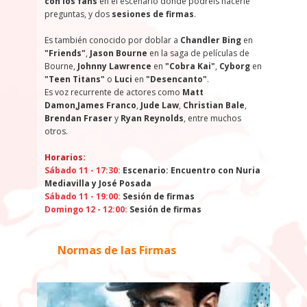
con los fans
en el escenario donde podréis hacerle
preguntas, y dos
sesiones de firmas
.
Es también conocido por doblar a
Chandler Bing
en
"Friends"
,
Jason Bourne
en la saga de películas de
Bourne,
Johnny Lawrence
en
"Cobra Kai"
,
Cyborg
en
"Teen Titans"
o
Luci
en
"Desencanto"
.
Es voz recurrente de actores como
Matt
Damon,
James Franco
,
Jude Law
,
Christian Bale
,
Brendan Fraser
y
Ryan Reynolds
, entre muchos
otros.
Horarios
:
Sábado 11 - 17:30:
Escenario: Encuentro con Nuria
Mediavilla y José Posada
Sábado 11 - 19:00:
Sesión de firmas
Domingo 12 - 12:00:
Sesión de firmas
Normas de las Firmas