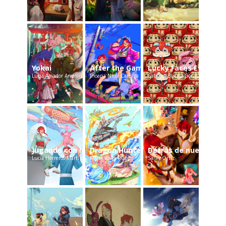
Yokai
After the Game
Lucky Faces Everywh
Lucía Amador Andreu
Jhoana Nicol Careaga
Sabrina Blanca González
Jugando con los Koinobori
Dragon Hunters
Detrás de nuestro ar
Lucía Herreros Martí
María Vives Rubira
Saray Ortiz