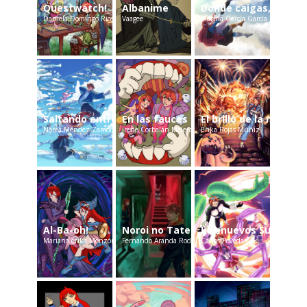
Questwatch!
Albanime
Donde caigas, voy
Daniela Domingo Rios
Vaagee
Marina García García
Saltando entre nubes y escamas
En las fauces del mundo digital
El brillo de la noches
Nerea Méndez Zamora
Irene Corbalán Melero
Erika Rojas Muñiz
Al-Ba-oh!
Noroi no Tatemono
Los nuevos Super H
Mariana érika Monzón
Fernando Aranda Rodríguez
Carlos Poveda