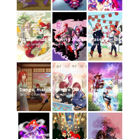
En el mundo de Inuyasha
Hoori y Hoderi
Paseo por un Evento
Mónica Garrido
Sonia Ramos Fábrega
Maria Pilar Anaya
Dango, matcha y pétalos de cerezo
Kingyo Sukui
Portal no Kiseki
Samuel Cifuentes
Jennifer Tapia
Javier Alejandro