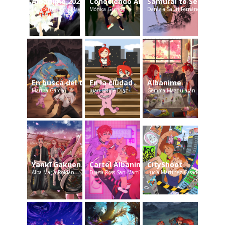
Albanime 2026
Conociendo Albacete
Samurai to Seirei
Elisabeth García Mayoraga
Mónica Garrido
Daniela Saurí Fernández
En busca del tesoro Diacrónico
En la ciudad
Albanime
Marina García
Juan Felipe Díaz
Gemma Mazquiarán
Yankī Gakuen
Cartel Albanime
CityShoot
Alba María Roldán
Diana Ross San Martín
Lucía Martínez Casado