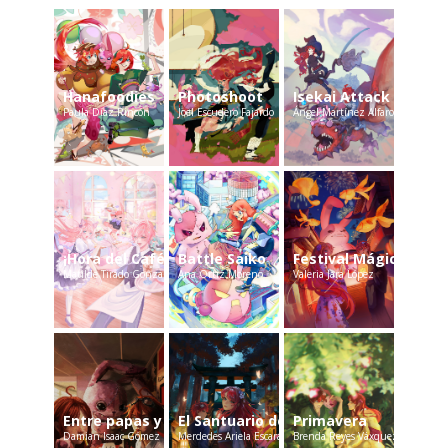
Hanafoodies
Photoshoot
Isekai Attack
Paula Díaz Rincón
Joel Escudero Fajardo
Ángel Martínez Alfaro
¡Hora del Café!
Battle Saiko
Festival Mágico
Matilde Tirado Gonzalez
Ana Ortiz Moreno
Valeria Jara López
Entre papas y hamburguesas
El Santuario del Kitsune
Primavera
Damian Isaac Gómez
Merdedes Ariela Escarabajal
Brenda Reyes Váxquez