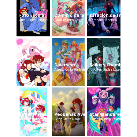
Foto Escolar
Dominio de las Nubes
Estación de tren
Alba Dupás Condori
Lucas Palacios Calero
Antonella Sánchez
Albanime Jojo's Adventure
Diversión
Saiko's Chamber
Gema Morcillo Corominas
Alfredo Corbalán Melero
Julio Fernández López
Sugar Angels
Pequeñas Aventuras 1
Star Wanderers
Ainhoa Edurne Soria
Belén Maite Nardelli
Oscar Mauricio Casadiegos