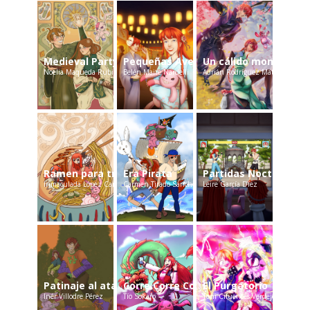
Medieval Party
Pequeñas Aventuras 2
Un cálido momento
Noelia Maqueda Rubio
Belén Maite Nardelli
Adrián Rodríguez Mateo
Ramen para tres
Era Pirata
Partidas Nocturnas
Inmaculada López Canales
Carmen Tirado Sánchez
Leire García Díez
Patinaje al atardecer
Corre Corre Corrreee
El Purgatorio
Inér Villodre Pérez
Tío Sokaro
Toni Cifuentes Verdejo