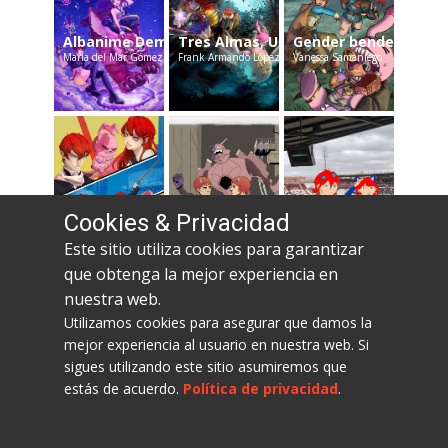
Albanime Demon Hunters
Tres Almas, Un destino
Gender bender de Sh
Maria del Mar Gómez
Frank Armando López
Vanessa Samaniego
Tokyo x Mondrian
Albangelion
Albanime Balompié
Cookies & Privacidad
Viviana Martín Camarena
Santiago Verdú
Israel Núñez Cascales
Este sitio utiliza cookies para garantizar
que obtenga la mejor experiencia en
nuestra web.
Utilizamos cookies para asegurar que damos la
mejor experiencia al usuario en nuestra web. Si
sigues utilizando este sitio asumiremos que
estás de acuerdo.
Política de privacidad
.
Política de privacidad
Aviso legal