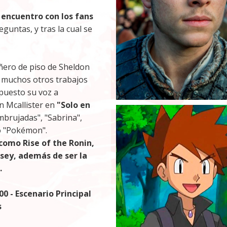
n
encuentro con los fans
guntas, y tras la cual se
ero de piso de Sheldon
 muchos otros trabajos
 puesto su voz a
in Mcallister en
"Solo en
mbrujadas", "Sabrina",
 o "Pokémon".
omo Rise of the Ronin,
sey, además de ser la
.
00 - Escenario Principal
s