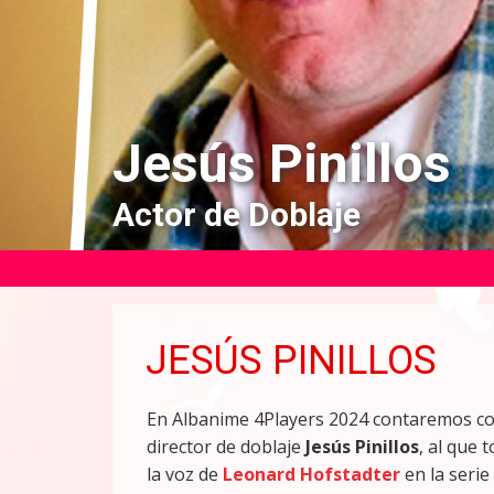
Jesús Pinillos
Actor de Doblaje
JESÚS PINILLOS
En Albanime 4Players 2024 contaremos con
director de doblaje
Jesús Pinillos
, al que
la voz de
Leonard Hofstadter
en la serie