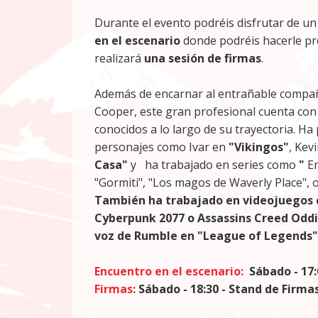
Durante el evento podréis disfrutar de u
en el escenario
donde podréis hacerle pre
realizará
una sesión de firmas
.
Además de encarnar al entrañable compañ
Cooper, este gran profesional cuenta con
conocidos a lo largo de su trayectoria. Ha
personajes como Ivar en
"Vikingos"
, Kev
Casa"
y
ha trabajado en series como
"
E
"Gormiti", "Los magos de Waverly Place",
También ha trabajado en videojuegos c
Cyberpunk 2077 o Assassins Creed Oddi
voz de Rumble en
"League of Legends"
Encuentro en el escenario:
Sábado - 17:
Firmas:
Sábado - 18:30 - Stand de Firma